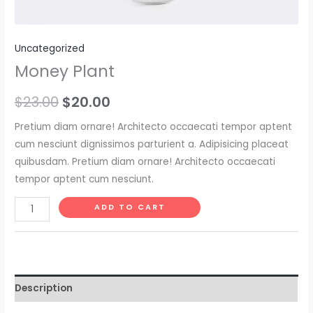
Uncategorized
Money Plant
Original
Current
$
23.00
$
20.00
price
price
Pretium diam ornare! Architecto occaecati tempor aptent
cum nesciunt dignissimos parturient a. Adipisicing placeat
was:
is:
quibusdam. Pretium diam ornare! Architecto occaecati
$23.00.
$20.00.
tempor aptent cum nesciunt.
Money
ADD TO CART
Plant
quantity
Description