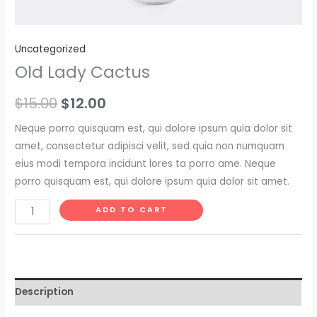
Uncategorized
Old Lady Cactus
Original
Current
$
15.00
$
12.00
price
price
Neque porro quisquam est, qui dolore ipsum quia dolor sit
amet, consectetur adipisci velit, sed quia non numquam
was:
is:
eius modi tempora incidunt lores ta porro ame. Neque
$15.00.
$12.00.
porro quisquam est, qui dolore ipsum quia dolor sit amet.
Old
ADD TO CART
Lady
Cactus
quantity
Description